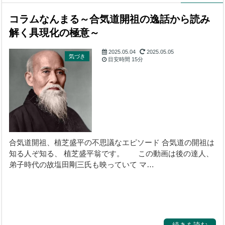
コラムなんまる～合気道開祖の逸話から読み
解く具現化の極意～
2025.05.04
2025.05.05
気づき
目安時間
15分
合気道開祖、植芝盛平の不思議なエピソード 合気道の開祖は
知る人ぞ知る、 植芝盛平翁です。 この動画は後の達人、
弟子時代の故塩田剛三氏も映っていて マ…
続きを読む