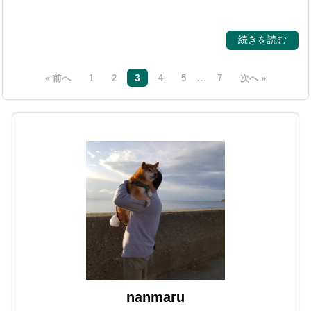
続きを読む
…
3
« 前へ
1
2
4
5
7
次へ »
nanmaru